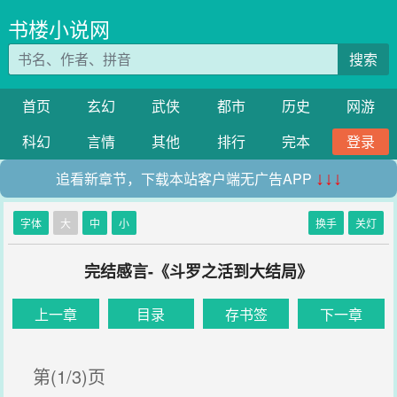
书楼小说网
搜索
首页
玄幻
武侠
都市
历史
网游
科幻
言情
其他
排行
完本
登录
追看新章节，下载本站客户端无广告APP
↓↓↓
字体
大
中
小
换手
关灯
完结感言-《斗罗之活到大结局》
上一章
目录
存书签
下一章
第(1/3)页