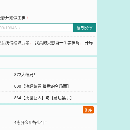
火影开始做主神
/
复制分享
把系统借给洪武帝
、
我真的只想当一个学神啊
、
开局
872大结局！
868【演绎绘卷·最后的名场面】
864【灭世巨人】与【幕后黑手】
倒序
4忠肝义胆好少年！