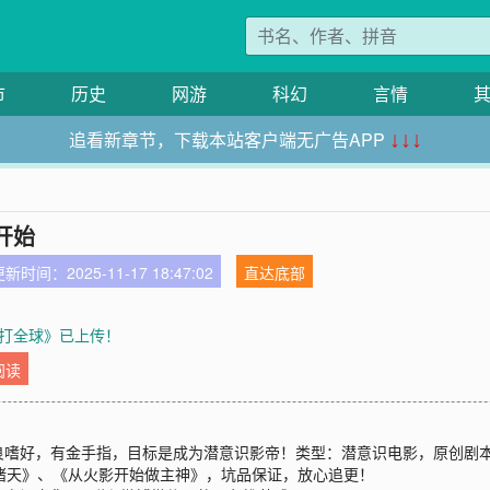
市
历史
网游
科幻
言情
追看新章节，下载本站客户端无广告APP
↓↓↓
开始
新时间：2025-11-17 18:47:02
直达底部
打全球》已上传！
阅读
良嗜好，有金手指，目标是成为潜意识影帝！类型：潜意识电影，原创剧
碾压诸天》、《从火影开始做主神》，坑品保证，放心追更！