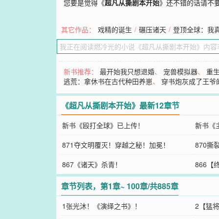
您要是觉得《
超凡从撕剧本开始
》还不错的话请不
其它作品：
戏精的诞生
/
碾压诸天
/
登顶全球：我
新书推荐：
最开始我只想退婚
、
宠兽模拟器
、
重
逃荒：拿休书在古代种田养崽
、
穿书炮灰成了王爷
《超凡从撕剧本开始》最新12章节
新书《殴打全球》已上传！
新书《
871夺文明覆灭！穿越之秘！加冕！
870
867《诸天》杀青！
866
章节列表，第1章~ 100章/共885章
1张光沐！《演绎之书》！
2【猛