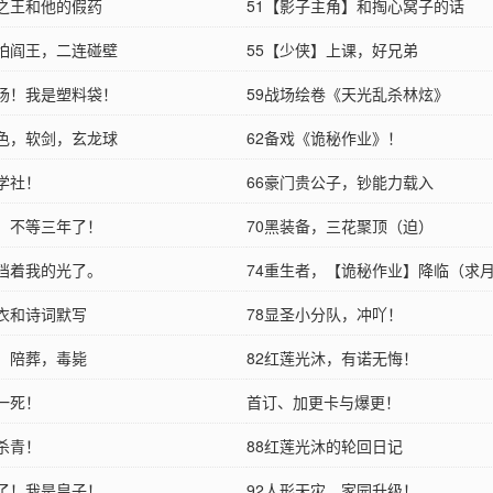
冕之王和他的假药
51【影子主角】和掏心窝子的话
鬼怕阎王，二连碰壁
55【少侠】上课，好兄弟
现场！我是塑料袋！
59战场绘卷《天光乱杀林炫》
角色，软剑，玄龙球
62备戏《诡秘作业》！
莲学社！
66豪门贵公子，钞能力载入
象！不等三年了！
70黑装备，三花聚顶（迫）
，挡着我的光了。
74重生者，【诡秘作业】降临（求
弹衣和诗词默写
78显圣小分队，冲吖！
人，陪葬，毒毙
82红莲光沐，有诺无悔！
你一死！
首订、加更卡与爆更！
秘杀青！
88红莲光沐的轮回日记
牌了！我是皇子！
92人形天灾，家园升级！