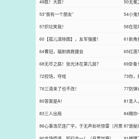
49胜！大胜！
50无
53“我有一个朋友”
54小
57炽垃笑我！
58在
60【孤儿清除图】，友军强援！
61新
64曹冠，辐射病救援会
65红
68无尽之路！张光沐在第几层？
69卦
72控场，夺戏
73你
76三清来了也不改！
77防
80答案是A！
81圣
83三人出局
84赐
86心事浩茫连广宇，于无声处听惊雷（月票
87诡
加更）
90龙场悟道，知行合一！（月票加更）
91摊