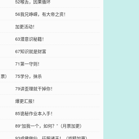
52喉舌，因果循环
56我兄峥嵘，有大帝之资！
加更活动！
63潜意识秘籍！
67知识就是财富
71第一守则！
月票）
75学分，抹杀
79讲歪理就干掉你！
爆更汇报！
85诡秘作业本入手！
89“加我一个，如何？”（月票加更）
93成佛做仙，征服诸天！（戏精加更）