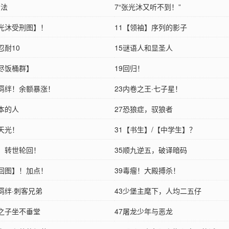
枪法
7“张光沐又听不到！”
张光沐受刑图】！
11【领袖】序列的影子
忍耐10
15谜语人和显圣人
无尽饭桶群】
19回归！
河羁绊！余额暴涨！
23内卷之王·七子星！
剧本的人
27恐狼症，驭狼者
年天光！
31【书生】/【中学生】？
人，转世轮回！
35顺九逆五，破译暗码
轮回图】！加点！
39毒瘤！大殿搏杀！
羁绊·刺客兄弟
43少堡主麾下，人均二五仔
金之子坐不垂堂
47屠龙少年与恶龙