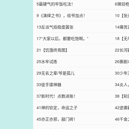
5最硬气的牢饭吃法！
6辣目
9《演绎之书》，给爷加点！
10【
13反派气焰极度嚣张
14痛苦
17“大家以后，都要吃饱啊。”
18【
21【饥饿终焉图】
22长
25水牢试炼
26撕
29无名之辈/爷是孤儿
30少
33徒手搓神器
34炎
37新时代！点数进账！
38【
41神的钦定，命运之子
42逆袭
45亦正亦邪，敲门砖！
46千