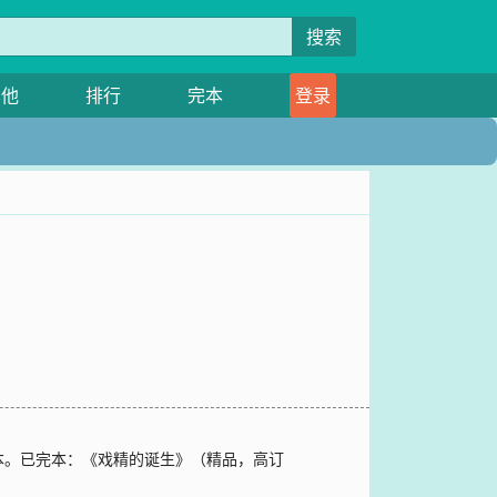
搜索
其他
排行
完本
登录
本。已完本：《戏精的诞生》（精品，高订