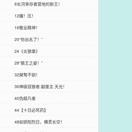
8长河幸存者营地的新王！
12碾！压！
16敬业精神！
20“你出名了！”
24《炎狼堡》
28“狼王之姿！”
32桀骜不驯！
36神级驭狼者·副堡主·天光！
40伪超凡者
44【十日必死药】
48如骄阳烈日，横贯长空！