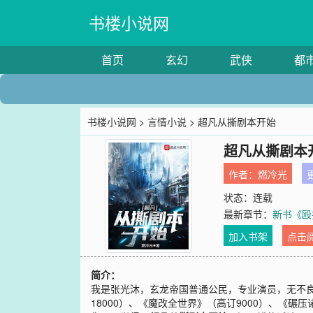
书楼小说网
首页
玄幻
武侠
都
书楼小说网
>
言情小说
> 超凡从撕剧本开始
超凡从撕剧本
作者：
燃冷光
更
状态：连载
最新章节：
新书《殴
加入书架
点击
简介：
我是张光沐，玄龙帝国普通公民，专业演员，无不
18000）、《魔改全世界》（高订9000）、《