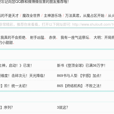
要忘记向您QQ群和微博微信里的朋友推荐哦！
真的不是天才
/
魔改全世界
/
主神游乐场
/
万法真君，从魔占区开始
/
从
生我真的不会拒绝
、
射手凶猛
、
赤侠
、
我有一座气运祭坛
、
大明：开局
的小甜甜
、
主神，启动！》已发！
新书《登顶全球》已满36万字！
撕裂维度！击碎次元！天光降临！
869书与人型·【宇感】加点！
【终】阶！统一太初！
865【终结机构】·不败之法！
将】序列？
3就这？