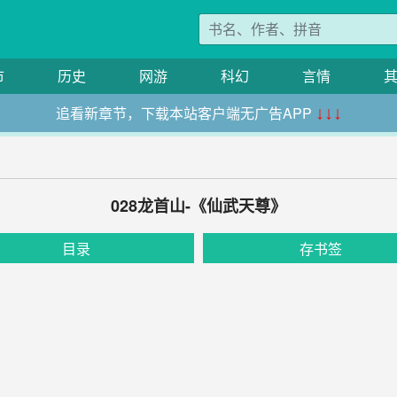
市
历史
网游
科幻
言情
追看新章节，下载本站客户端无广告APP
↓↓↓
028龙首山-《仙武天尊》
目录
存书签