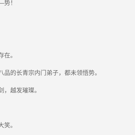
—势！
存在。
八品的长青宗内门弟子，都未领悟势。
剑，越发璀璨。
大笑。