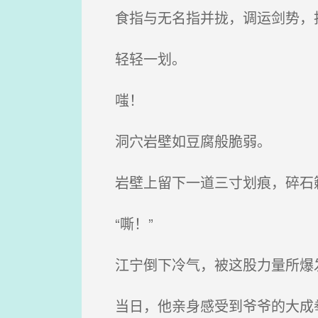
食指与无名指并拢，调运剑势，
轻轻一划。
嗤！
洞穴岩壁如豆腐般脆弱。
岩壁上留下一道三寸划痕，碎石
“嘶！”
江宁倒下冷气，被这股力量所爆
当日，他亲身感受到爷爷的大成