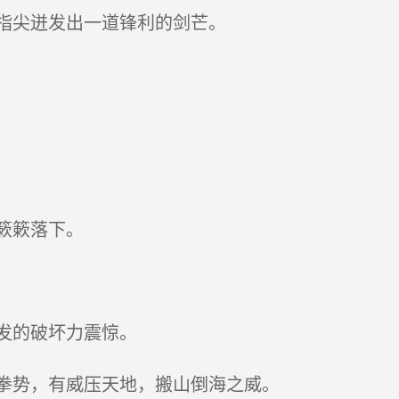
指尖迸发出一道锋利的剑芒。
簌簌落下。
发的破坏力震惊。
拳势，有威压天地，搬山倒海之威。