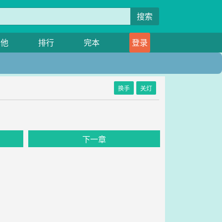
搜索
其他
排行
完本
登录
换手
关灯
下一章