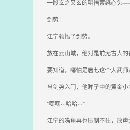
一股玄之又玄的明悟萦绕心头—
剑势！
江宁领悟了剑势。
放在云山城，绝对是前无古人的
要知道，哪怕是唐七这个大武师
当剑势入门，他眸子中的黄金小
“嘿嘿···哈哈···”
江宁的嘴角再也压制不住，放声