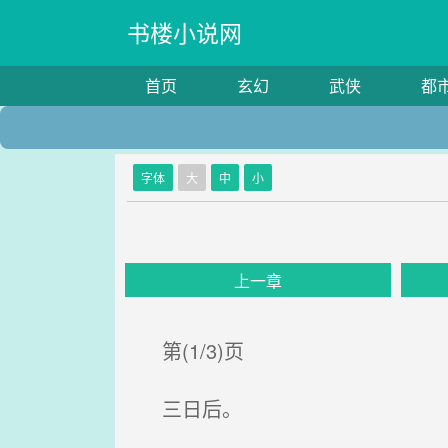
书楼小说网
首页
玄幻
武侠
都
字体
大
中
小
上一章
第(1/3)页
三日后。