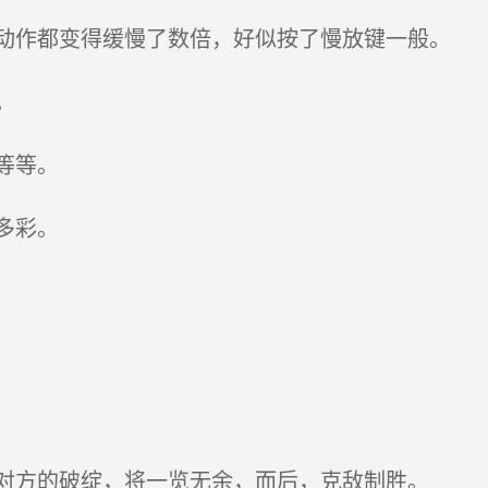
作都变得缓慢了数倍，好似按了慢放键一般。
。
等等。
多彩。
对方的破绽，将一览无余，而后，克敌制胜。