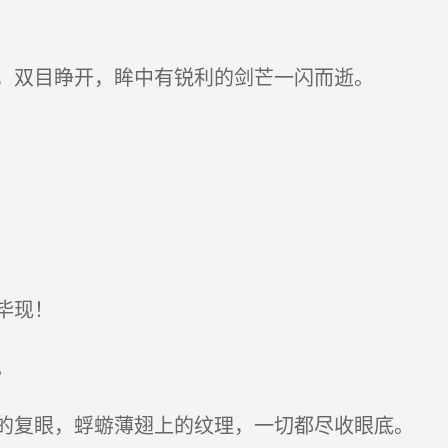
，双目睁开，眸中有锐利的剑芒一闪而逝。
毕现！
。
复眼，蜉蝣薄翅上的纹理，一切都尽收眼底。