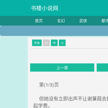
书楼小说网
首页
玄幻
武侠
都
字体
大
中
小
上一章
第(1/3)页
但她没有立即出声不让谢蒹葭去报
起学费。