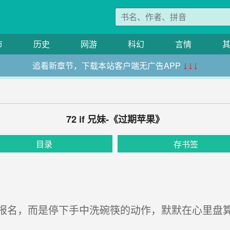
市
历史
网游
科幻
言情
追看新章节，下载本站客户端无广告APP
↓↓↓
72 if 兄妹-《过期苹果》
目录
存书签
名，而是停下手中洗碗筷的动作，默默在心里盘算