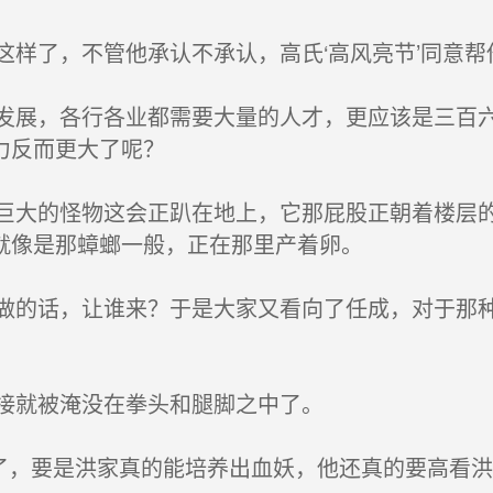
样了，不管他承认不承认，高氏‘高风亮节’同意帮
展，各行各业都需要大量的人才，更应该是三百六
力反而更大了呢？
大的怪物这会正趴在地上，它那屁股正朝着楼层的
就像是那蟑螂一般，正在那里产着卵。
的话，让谁来？于是大家又看向了任成，对于那种
接就被淹没在拳头和腿脚之中了。
了，要是洪家真的能培养出血妖，他还真的要高看