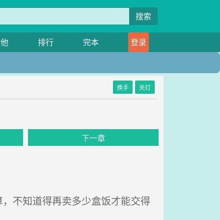
搜索
其他
排行
完本
登录
换手
关灯
下一章
，不知道得再卖多少盒饭才能交得