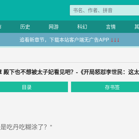
市
历史
网游
科幻
言情
追看新章节，下载本站客户端无广告APP
↓↓↓
4章 殿下也不想被太子妃看见吧？-《开局怒怼李世民：这
目录
存书签
是吃丹吃糊涂了？”