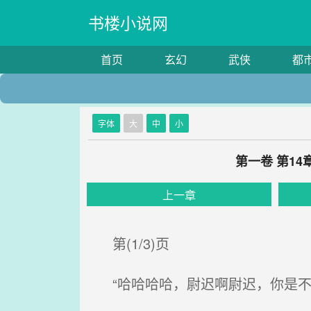
书楼小说网
首页
玄幻
武侠
都
字体
大
中
小
第一卷 第1
上一章
第(1/3)页
“哈哈哈哈，尉迟啊尉迟，你是不