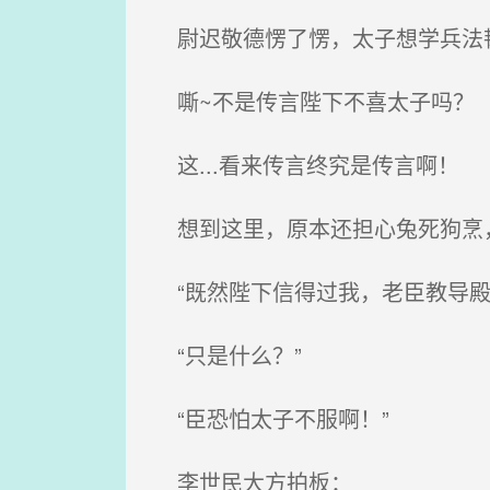
尉迟敬德愣了愣，太子想学兵法
嘶~不是传言陛下不喜太子吗？
这...看来传言终究是传言啊！
想到这里，原本还担心兔死狗烹，
“既然陛下信得过我，老臣教导殿下
“只是什么？”
“臣恐怕太子不服啊！”
李世民大方拍板：