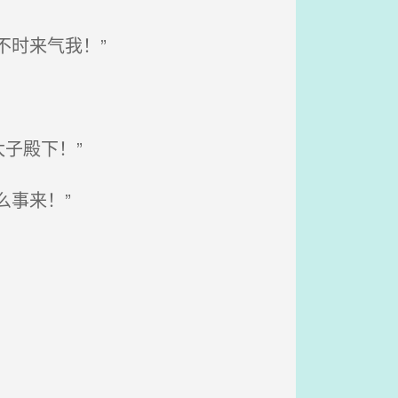
时来气我！”
子殿下！”
事来！”