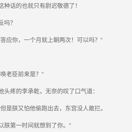
这种话的也就只有尉迟敬德了！
反吗？
答应你，一个月就上朝两次！可以吗？”
唤老臣前来是？”
他头疼的李承乾，无奈的叹了口气道：
但是朕又怕他偷跑出去，东宫没人敢拦。
朕第一时间就想到了你。”