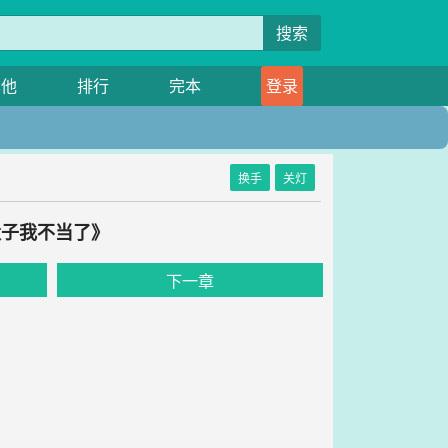
搜索
其他
排行
完本
登录
换手
关灯
太子我不当了》
下一章