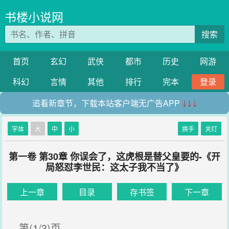
书楼小说网
搜索
首页
玄幻
武侠
都市
历史
网游
科幻
言情
其他
排行
完本
登录
追看新章节，下载本站客户端无广告APP
↓↓↓
字体
大
中
小
换手
关灯
第一卷 第30章 你误会了，这虎根是替父皇要的-《开
局怒怼李世民：这太子我不当了》
上一章
目录
存书签
下一章
第(1/3)页