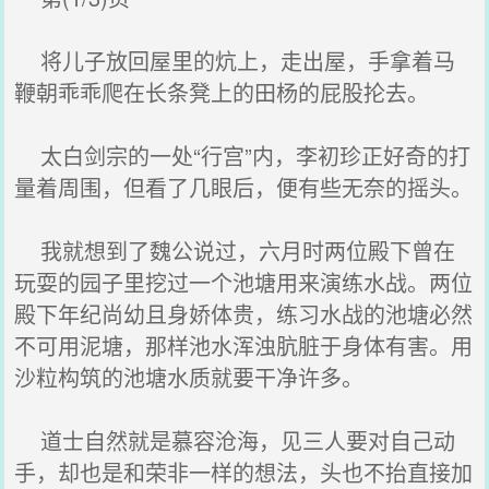
将儿子放回屋里的炕上，走出屋，手拿着马
鞭朝乖乖爬在长条凳上的田杨的屁股抡去。
太白剑宗的一处“行宫”内，李初珍正好奇的打
量着周围，但看了几眼后，便有些无奈的摇头。
我就想到了魏公说过，六月时两位殿下曾在
玩耍的园子里挖过一个池塘用来演练水战。两位
殿下年纪尚幼且身娇体贵，练习水战的池塘必然
不可用泥塘，那样池水浑浊肮脏于身体有害。用
沙粒构筑的池塘水质就要干净许多。
道士自然就是慕容沧海，见三人要对自己动
手，却也是和荣非一样的想法，头也不抬直接加