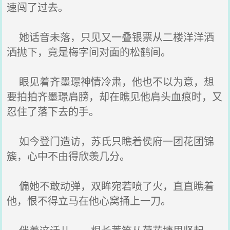
速闯了过去。
她话音未落，只见又一叠银票从二楼洋洋洒
洒抛下，竟是梅字间对面的松鹤间。
眼见着齐墨璟神情冷肃，他也不以为意，想
要拍拍齐墨璟肩膀，却在瞧见他肩头血痕时，又
忍住了落下去的手。
如今登门造访，苏氏只瞧着侯府一团花团锦
簇，心中不由得欣羡几分。
偏她不敢动弹，双眸宛若喷了火，直直瞧着
他，恨不得立马在他心窝捅上一刀。