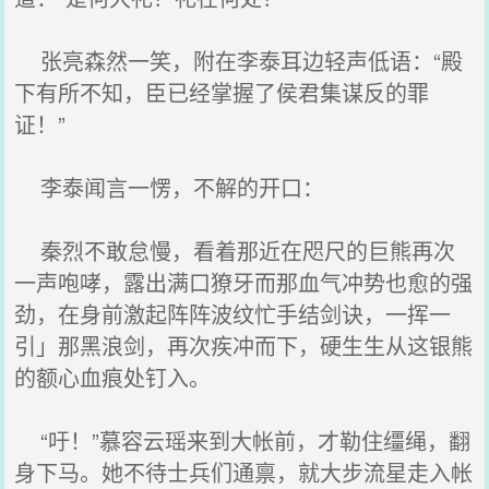
张亮森然一笑，附在李泰耳边轻声低语：“殿
下有所不知，臣已经掌握了侯君集谋反的罪
证！”
李泰闻言一愣，不解的开口：
秦烈不敢怠慢，看着那近在咫尺的巨熊再次
一声咆哮，露出满口獠牙而那血气冲势也愈的强
劲，在身前激起阵阵波纹忙手结剑诀，一挥一
引」那黑浪剑，再次疾冲而下，硬生生从这银熊
的额心血痕处钉入。
“吁！”慕容云瑶来到大帐前，才勒住缰绳，翻
身下马。她不待士兵们通禀，就大步流星走入帐