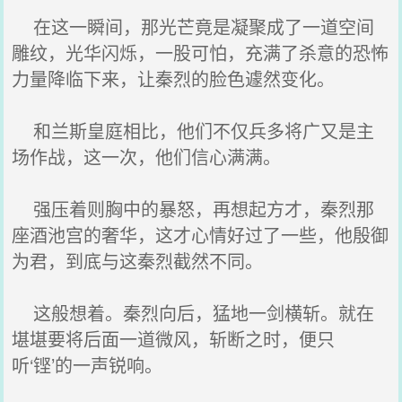
在这一瞬间，那光芒竟是凝聚成了一道空间
雕纹，光华闪烁，一股可怕，充满了杀意的恐怖
力量降临下来，让秦烈的脸色遽然变化。
和兰斯皇庭相比，他们不仅兵多将广又是主
场作战，这一次，他们信心满满。
强压着则胸中的暴怒，再想起方才，秦烈那
座酒池宫的奢华，这才心情好过了一些，他殷御
为君，到底与这秦烈截然不同。
这般想着。秦烈向后，猛地一剑横斩。就在
堪堪要将后面一道微风，斩断之时，便只
听‘铿’的一声锐响。