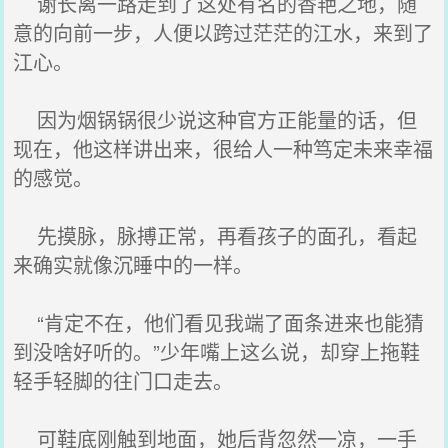
谢长离一路走到了这处有名的香艳之地，随
意的向前一步，人便以跨过茫茫的江水，来到了
江心。
因为烟锅锅很少说这种官方正能量的话，但
现在，他这样讲出来，很给人一种笃定未来幸福
的感觉。
先摸脉，脉搏正常，再看孩子的面孔，看起
来确实就像沉睡中的一样。
“肯定不在，他们看见我端了面条进来也能猜
到没啥好听的。”少年嘴上这么说，却穿上拖鞋
轻手轻脚的往门口走去。
可鞋底刚触到地面，她后背忽然一凉，一手