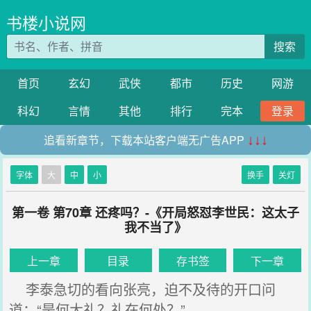
书楼小说网
搜索
首页
玄幻
武侠
都市
历史
网游
科幻
言情
其他
排行
完本
登录
追看新章节，下载本站客户端无广告APP
↓↓↓
字体
大
中
小
换手
关灯
第一卷 第70章 还疼吗？-《开局怒怼李世民：这太子
我不当了》
上一章
目录
存书签
下一章
李泰急切的看向张亮，迫不及待的开口问
道：“是何大礼？礼在何处？”