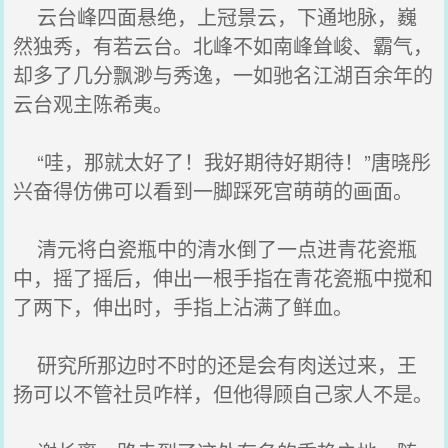
云台峰四面悬绝，上冠景云，下通地脉，巍
然独秀，有若云台。北峰不如南峰耸峻、霸气，
却多了几分飘渺与秀逸，一如驰名江湖百余年的
云台观主陈希夷。
“哇，那就太好了！我好期待好期待！”唐晓彤
兴奋得仿佛可以看到一脚踩死宫萌萌的画面。
清元将白瓷瓶中的清水倒了一点进青花瓷瓶
中，摇了摇后，伸出一根手指在青花瓷瓶中搅和
了两下，伸出时，手指上沾满了鲜血。
研究所那边时不时的还是会有肉送过来，王
扬可以不管社员咋样，但他得顾自己家人不是。