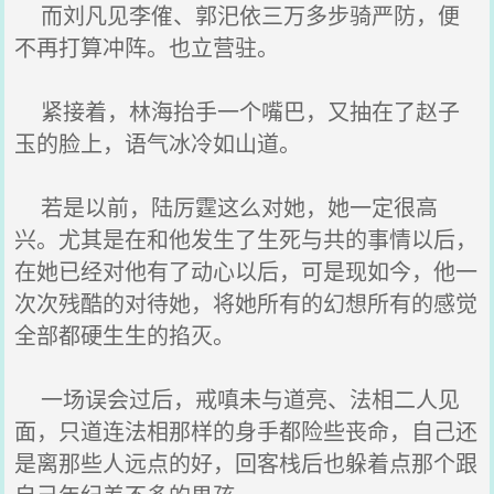
而刘凡见李傕、郭汜依三万多步骑严防，便
不再打算冲阵。也立营驻。
紧接着，林海抬手一个嘴巴，又抽在了赵子
玉的脸上，语气冰冷如山道。
若是以前，陆厉霆这么对她，她一定很高
兴。尤其是在和他发生了生死与共的事情以后，
在她已经对他有了动心以后，可是现如今，他一
次次残酷的对待她，将她所有的幻想所有的感觉
全部都硬生生的掐灭。
一场误会过后，戒嗔未与道亮、法相二人见
面，只道连法相那样的身手都险些丧命，自己还
是离那些人远点的好，回客栈后也躲着点那个跟