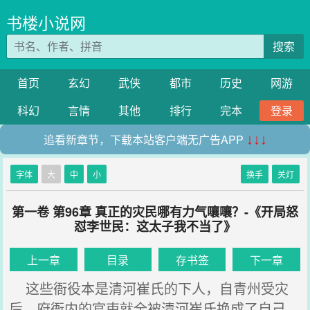
书楼小说网
搜索
首页
玄幻
武侠
都市
历史
网游
科幻
言情
其他
排行
完本
登录
追看新章节，下载本站客户端无广告APP
↓↓↓
字体
大
中
小
换手
关灯
第一卷 第96章 真正的灾民哪有力气嚷嚷？-《开局怒
怼李世民：这太子我不当了》
上一章
目录
存书签
下一章
这些衙役本是清河崔氏的下人，自青州受灾
后，府衙内的官吏就全被清河崔氏换成了自己