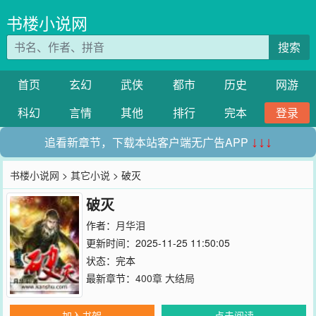
书楼小说网
搜索
首页
玄幻
武侠
都市
历史
网游
科幻
言情
其他
排行
完本
登录
追看新章节，下载本站客户端无广告APP
↓↓↓
书楼小说网
>
其它小说
> 破灭
破灭
作者：
月华泪
更新时间：2025-11-25 11:50:05
状态：完本
最新章节：
400章 大结局
加入书架
点击阅读