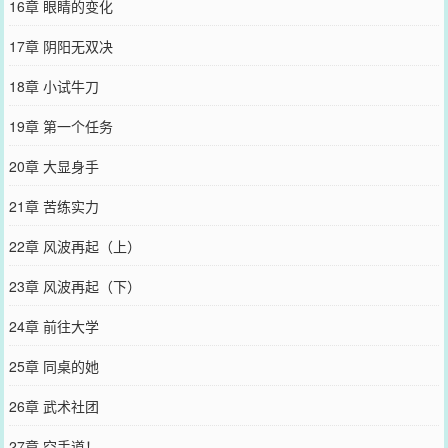
16章 眼睛的变化
17章 阴阳无双决
18章 小试牛刀
19章 第一个任务
20章 大显身手
21章 苦练实力
22章 风波再起（上）
23章 风波再起（下）
24章 前往大学
25章 同桌的她
26章 武术社团
27章 空手道！