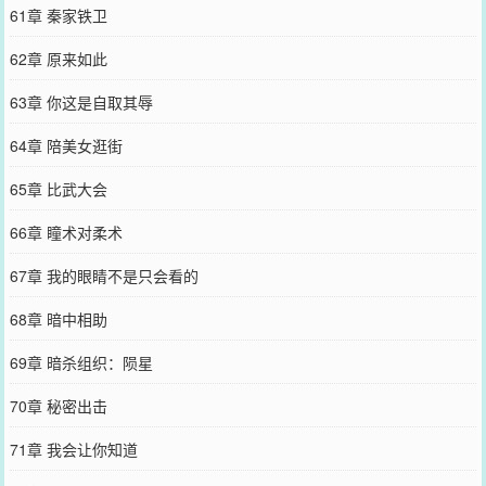
61章 秦家铁卫
62章 原来如此
63章 你这是自取其辱
64章 陪美女逛街
65章 比武大会
66章 瞳术对柔术
67章 我的眼睛不是只会看的
68章 暗中相助
69章 暗杀组织：陨星
70章 秘密出击
71章 我会让你知道