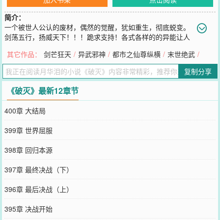
简介：
一个被世人公认的废材，偶然的觉醒，犹如重生，彻底蜕变。
剑荡五行，扬威天下！！！跪求支持！各式各样的的异能让人
眼花缭乱，层出不穷。神秘的组织，世界的阴谋，且看修炼上古秘典
其它作品：
剑芒狂天
/
异武邪神
/
都市之仙尊纵横
/
末世绝武
/
的秦逸龙，在异能界笑傲天下，最后站在世界异能者的顶端！书友
群：122183589喜欢本书的朋友可以加入!
复制分享
您要是觉得《
破灭
》还不错的话请不要忘记向您QQ群和微博微信里的
朋友推荐哦！
《破灭》最新12章节
400章 大结局
399章 世界屈服
398章 回归本源
397章 最终决战（下）
396章 最后决战（上）
395章 决战开始