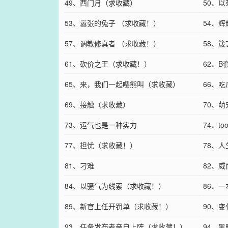
49、西门月（求收藏）
50、
53、嚣张的兔子 （求收藏！）
54、
57、调教修真者 （求收藏！）
58、
61、砍价之王（求收藏！）
62、
65、来，我们一起嘤熊叫（求收藏）
66、
69、接触（求收藏）
70、
73、运气也是一种实力
74、t
77、担忧（求收藏！）
78、
81、刁难
82、
84、以骚气为线索（求收藏！）
86、
89、新官上任开罚单（求收藏！）
90、
93、任务发布者亲自上阵（求收藏！）
94、