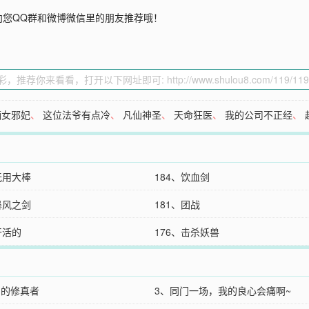
向您QQ群和微博微信里的朋友推荐哦！
嫡女邪妃
、
这位法爷有点冷
、
凡仙神圣
、
天命狂医
、
我的公司不正经
、
无用大棒
184、饮血剑
暴风之剑
181、团战
干活的
176、击杀妖兽
剧的修真者
3、同门一场，我的良心会痛啊~