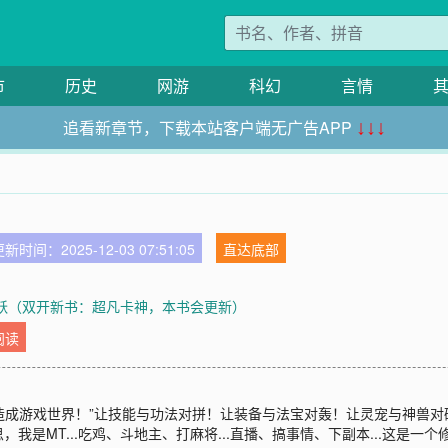
市
历史
网游
科幻
言情
追看新章节，下载本站客户端无广告APP
↓↓↓
新时间：2025-12-03 07:51:05
直达底部
飞跃（双开新书：超凡卡神，本书会更新）
阅读
改造成游戏世界！”让技能与功法对拼！让装备与法宝对轰！让灵宠与神兽对
我是MT...吃鸡、斗地主、打麻将...直播、搞事情、下副本...这是