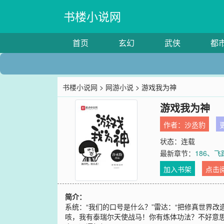
书楼小说网
首页
玄幻
武侠
都
书楼小说网
>
网游小说
> 游戏我为神
游戏我为神
作者：
沙丞豹
更
状态：连载
最新章节：
186、
加入书架
点击
简介：
系统：“我们的口号是什么？”雷达：“把修真世界
咳，我有泰瑞尔天使战马！你有炼体功法？不好意思，