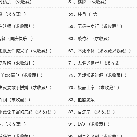
以死诱之 （求收藏）
51、逃脱 （求收藏）
辉耀（求收藏！）
55、装备=自信
箴言法师（求收藏！）
59、无极拍卖行（求收藏！）
B套餐（国庆快乐！）
63、敲竹杠（求收藏）
吃瓜队友们惊呆了（求收藏！）
67、不死不休（求收藏求收藏！）
萌宠攻略（求收藏！）
71、悲催的狗蛋儿 (求收藏！)
oo羊too简单（求收藏！）
75、游戏知识讲解（求收藏！）
人生就要敢于拼搏（求收藏！）
79、极品上家 （求收藏！）
威而钢（求收藏！）
83、血煞魔龟
一本蕴含丰富的典籍（求收藏！）
87、百炼宗 （求收藏！）
变化（求收藏！）
91、LV9 （求收藏！）
黑暗萨满（求收藏！）
95、副本的区别（求收藏！）