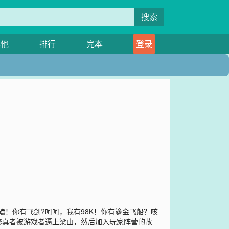
搜索
其他
排行
完本
登录
磕！你有飞剑?呵呵，我有98K！你有鎏金飞船？咳
一个修真者被游戏者逼上梁山，然后加入玩家阵营的故