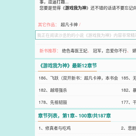
事，逗逼打趣...
您要是觉得《
游戏我为神
》还不错的话请不要忘记
其它作品：
超凡卡神
/
新书推荐：
绝色毒医王妃
、
冠军，恋爱你不行
、
《游戏我为神》最新12章节
186、飞跃（双开新书：超凡卡神，本书会
185、
更新）
182、越塔强杀
182、
178、先祖韧鼓
177、
章节列表，第1章~ 100章/共187章
1、修真者与吃鸡
2、悲