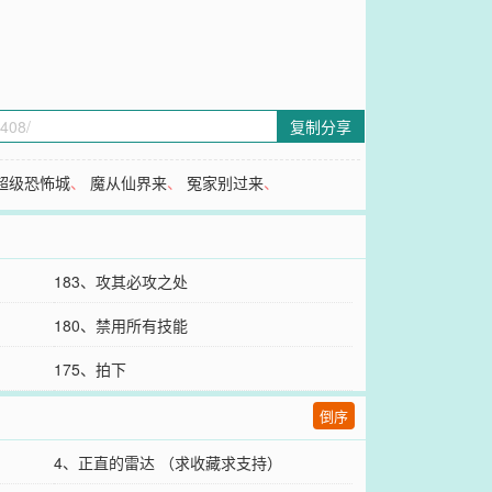
复制分享
超级恐怖城
、
魔从仙界来
、
冤家别过来
、
183、攻其必攻之处
180、禁用所有技能
175、拍下
倒序
4、正直的雷达 （求收藏求支持）