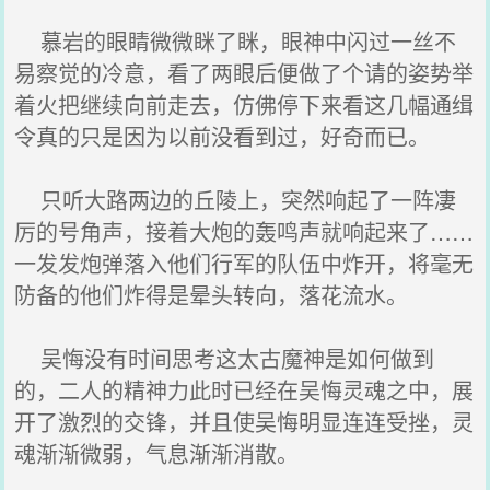
慕岩的眼睛微微眯了眯，眼神中闪过一丝不
易察觉的冷意，看了两眼后便做了个请的姿势举
着火把继续向前走去，仿佛停下来看这几幅通缉
令真的只是因为以前没看到过，好奇而已。
只听大路两边的丘陵上，突然响起了一阵凄
厉的号角声，接着大炮的轰鸣声就响起来了……
一发发炮弹落入他们行军的队伍中炸开，将毫无
防备的他们炸得是晕头转向，落花流水。
吴悔没有时间思考这太古魔神是如何做到
的，二人的精神力此时已经在吴悔灵魂之中，展
开了激烈的交锋，并且使吴悔明显连连受挫，灵
魂渐渐微弱，气息渐渐消散。