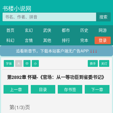
书楼小说网
搜索
首页
玄幻
武侠
都市
历史
网游
科幻
言情
其他
排行
完本
登录
追看新章节，下载本站客户端无广告APP
↓↓↓
字体
大
中
小
换手
关灯
第2892章 怀疑-《官场：从一等功臣到省委书记》
上一章
目录
存书签
下一章
第(1/3)页