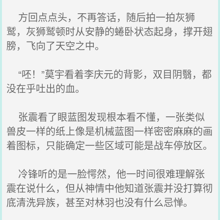
方回点点头，不再答话，随后拍一拍灰狮
鹫，灰狮鹫顿时从安静的蜷卧状态起身，撑开翅
膀，飞向了天空之中。
“呸！”莫宇看着李庆元的背影，双目阴翳，都
没在乎吐出的血。
张震看了眼蓝图发现根本看不懂，一张类似
兽皮一样的纸上像是机械蓝图一样密密麻麻的画
着图标，只能确定一些区域可能是战车停放区。
冷锋听的是一脸愕然，他一时间很难理解张
震在说什么，但从神情中他知道张震并没打算彻
底清洗异族，甚至对林羽也没有什么忌惮。