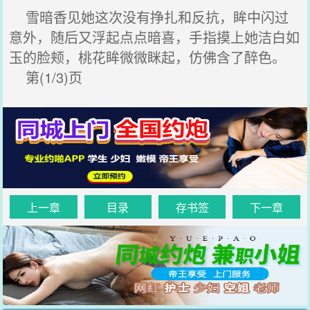
雪暗香见她这次没有挣扎和反抗，眸中闪过
意外，随后又浮起点点暗喜，手指摸上她洁白如
玉的脸颊，桃花眸微微眯起，仿佛含了醉色。
第(1/3)页
上一章
目录
存书签
下一章