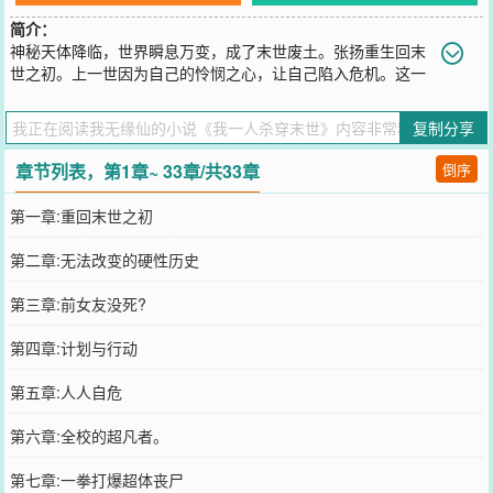
简介：
神秘天体降临，世界瞬息万变，成了末世废土。张扬重生回末
世之初。上一世因为自己的怜悯之心，让自己陷入危机。这一
世他发誓要杀穿末世，成为第一批超凡者。
您要是觉得《
我一人杀穿末世
》还不错的话请不要忘记向您QQ群和微
复制分享
博微信里的朋友推荐哦！
章节列表，第1章~ 33章/共33章
倒序
第一章:重回末世之初
第二章:无法改变的硬性历史
第三章:前女友没死?
第四章:计划与行动
第五章:人人自危
第六章:全校的超凡者。
第七章:一拳打爆超体丧尸