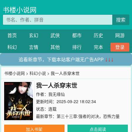
书楼小说网
搜索
首页
玄幻
武侠
都市
历史
网游
科幻
言情
其他
排行
完本
登录
追看新章节，下载本站客户端无广告APP
↓↓↓
书楼小说网
>
科幻小说
> 我一人杀穿末世
我一人杀穿末世
作者：
我无缘仙
更新时间：2025-09-22 18:02:34
状态：连载
最新章节：
第三十三章:强者的对决，恐怖力量
加入书架
点击阅读