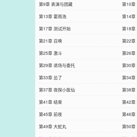
第9章 表演与团藏
第10章
第13章 霍雨浩
第14章
第17章 测试开始
第18章
第21章 召唤
第22章
第25章 激斗
第26章
第29章 退场与委托
第30章
第33章 怂了
第34章
第37章 夜探小医仙
第38章
第41章 结束
第42章
第45章 前夜
第46章
第49章 大蛇丸
第50章