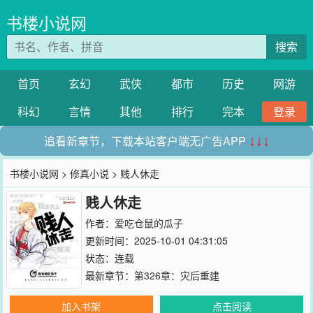
书楼小说网
搜索
首页
玄幻
武侠
都市
历史
网游
科幻
言情
其他
排行
完本
登录
追看新章节，下载本站客户端无广告APP
↓↓↓
书楼小说网
>
修真小说
> 贱人休走
贱人休走
作者：
爱吃仓鼠的瓜子
更新时间：2025-10-01 04:31:05
状态：连载
最新章节：
第326章：灾后重建
加入书架
点击阅读