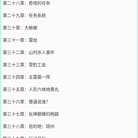
第二十八章：奇怪的任务
第二十九章：任务系统
第三十章：大蜥蜴
第三十一章：雷劫
第三十二章：山村杀人事件
第三十三章：雪豹工会
第三十四章：五雷震一阵
第三十五章：人形六味地黄丸
第三十六章：傻逼说谁？
第三十七章：化神巅峰的杨路
第三十八章：目的地：琼州