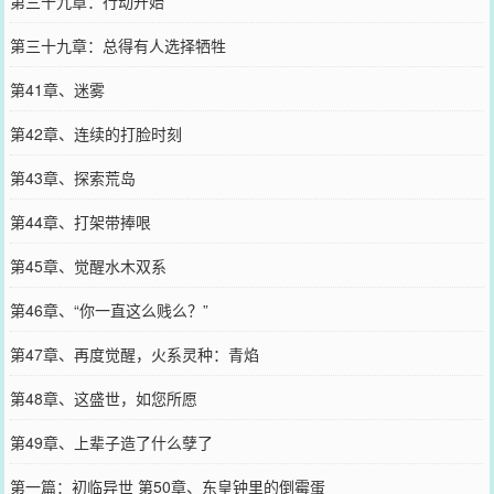
第三十九章：行动开始
第三十九章：总得有人选择牺牲
第41章、迷雾
第42章、连续的打脸时刻
第43章、探索荒岛
第44章、打架带捧哏
第45章、觉醒水木双系
第46章、“你一直这么贱么？”
第47章、再度觉醒，火系灵种：青焰
第48章、这盛世，如您所愿
第49章、上辈子造了什么孽了
第一篇：初临异世 第50章、东皇钟里的倒霉蛋