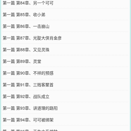
第一篇 第84章、另一个可可
第一篇 第85章、收小弟
第一篇 第86章、一击崩山
第一篇 第87章、光腚大侠肖金彦
第一篇 第88章、又见灵珠
第一篇 第89章、灵堂
第一篇 第90章、不祥的预感
第一篇 第91章、三贱客聚首
第一篇 第92章、战队成立
第一篇 第93章、讲道理的路阳
第一篇 第94章、可可被绑架