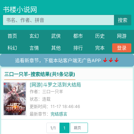
书楼小说网
搜索
首页
玄幻
武侠
都市
历史
网游
科幻
言情
其他
排行
完本
登录
↓↓↓
追看新章节，下载本站客户端无广告APP
三口一只羊-搜索结果(共1条记录)
[网游]斗罗之活到大结局
作者：
三口一只羊
状态：连载
更新时间：11-17 18:46:46
最新章节：
完结感言
1/1
1