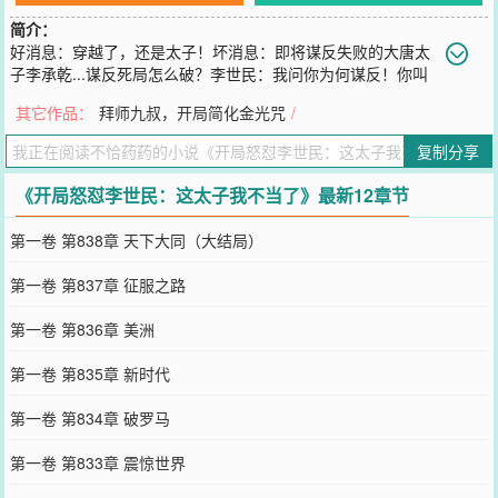
简介：
好消息：穿越了，还是太子！坏消息：即将谋反失败的大唐太
子李承乾...谋反死局怎么破？李世民：我问你为何谋反！你叫
我如何向列祖列宗交代？李承乾：我们全家造的反，你下去见了大伯
其它作品：
拜师九叔，开局简化金光咒
/
就能交代了？不经历过玄武门之变的大唐皇帝不是好皇帝！别忘了，
这可是您给起的头！李世民：他好勇哦~有我年轻时那味了~李承乾：
复制分享
父皇，你说我要是穿着先皇御赐中山郡王蟒服，手捧长孙皇后灵位，
提着魏王李泰的人头一头撞死在你这大殿上，后世史官会如何记载贞
《开局怒怼李世民：这太子我不当了》最新12章节
观一朝？李世民：！！！补药啊！朕错了！…………李泰：看我著书
立传！李承乾反手拿出活字印刷术李泰：看我下田耕地收拢民心李承
第一卷 第838章 天下大同（大结局）
乾：曲辕犁了解一下？李泰：我感觉自己一直活在别人的阴影里……
多年后，李承乾看着一望无际的大海感叹道：我这一生如履薄冰，你
第一卷 第837章 征服之路
说我还能走到对岸吗？李世民闻言低头看着世界地图上的北美洲陷入
了沉思...满朝文武：太子殿下收手吧！给其他人留点发挥的空间！
第一卷 第836章 美洲
您要是觉得《
开局怒怼李世民：这太子我不当了
》还不错的话请不要
忘记向您QQ群和微博微信里的朋友推荐哦！
第一卷 第835章 新时代
第一卷 第834章 破罗马
第一卷 第833章 震惊世界