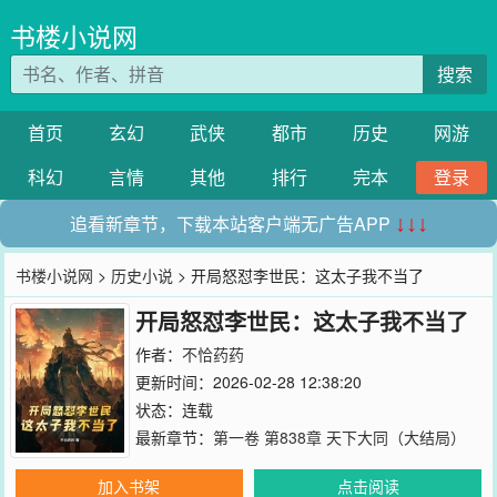
书楼小说网
搜索
首页
玄幻
武侠
都市
历史
网游
科幻
言情
其他
排行
完本
登录
追看新章节，下载本站客户端无广告APP
↓↓↓
书楼小说网
>
历史小说
> 开局怒怼李世民：这太子我不当了
开局怒怼李世民：这太子我不当了
作者：
不恰药药
更新时间：2026-02-28 12:38:20
状态：连载
最新章节：
第一卷 第838章 天下大同（大结局）
加入书架
点击阅读